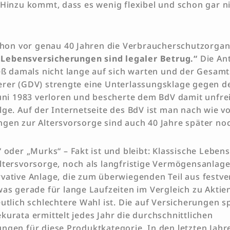
 Hinzu kommt, dass es wenig flexibel und schon gar n
schon vor genau 40 Jahren die Verbraucherschutzorga
„Lebensversicherungen sind legaler Betrug.“
Die An
ieß damals nicht lange auf sich warten und der Gesa
rer (GDV) strengte eine Unterlassungsklage gegen de
Juni 1983 verloren und bescherte dem BdV damit unfrei
lge. Auf der Internetseite des BdV ist man nach wie v
gen zur Altersvorsorge sind auch 40 Jahre später no
“ oder „Murks“ – Fakt ist und bleibt: Klassische Lebe
ltersvorsorge, noch als langfristige Vermögensanlage
vative Anlage, die zum überwiegenden Teil aus festve
was gerade für lange Laufzeiten im Vergleich zu Akti
utlich schlechtere Wahl ist. Die auf Versicherungen sp
kurata ermittelt jedes Jahr die durchschnittlichen
ngen für diese Produktkategorie. In den letzten Jahr