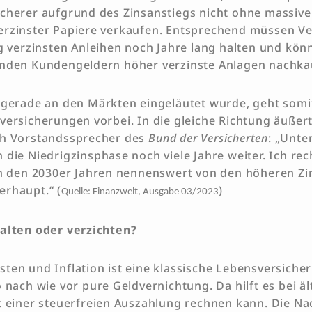
cherer aufgrund des Zinsanstiegs nicht ohne massive
rzinster Papiere verkaufen. Entsprechend müssen Ve
ig verzinsten Anleihen noch Jahre lang halten und kön
enden Kundengeldern höher verzinste Anlagen nachk
 gerade an den Märkten eingeläutet wurde, geht som
ersicherungen vorbei. In die gleiche Richtung äußert 
ch Vorstandssprecher des
Bund der Versicherten
: „Unte
die Niedrigzinsphase noch viele Jahre weiter. Ich rec
in den 2030er Jahren nennenswert von den höheren Zi
rhaupt.“ (
)
Quelle: Finanzwelt, Ausgabe 03/2023
halten oder verzichten?
ten und Inflation ist eine klassische Lebensversicher
 nach wie vor pure Geldvernichtung. Da hilft es bei ä
t einer steuerfreien Auszahlung rechnen kann. Die Na