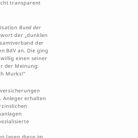
icht transparent
nisation
Bund der
twort der „dunklen
mtsamtverband der
n BdV an. Die ging
willig einen seiner
or der Meinung:
ch Murks!“
nsversicherungen
. Anleger erhalten
rzinslichen
enanlagen
ezialisierte
en lagen diese im