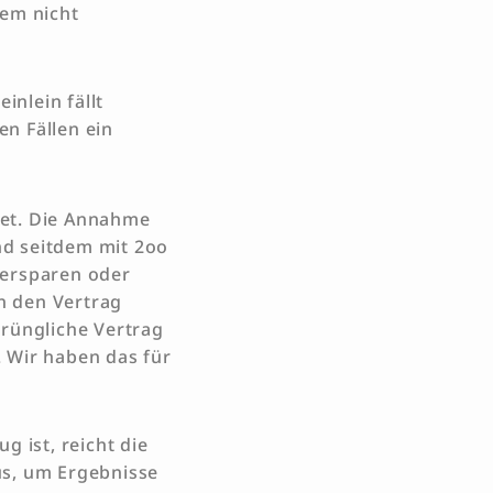
tem nicht
nlein fällt
en Fällen ein
net. Die Annahme
nd seitdem mit 2oo
itersparen oder
n den Vertrag
prüngliche Vertrag
 Wir haben das für
g ist, reicht die
us, um Ergebnisse