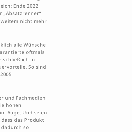
eich: Ende 2022
der „Absatzrenner“
i weitem nicht mehr
rklich alle Wünsche
arantierte oftmals
schließlich in
uervorteile. So sind
2005
zer und Fachmedien
die hohen
 im Auge. Und seien
, dass das Produkt
s dadurch so