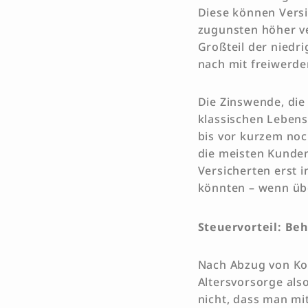
Diese können Versi
zugunsten höher ve
Großteil der niedr
nach mit freiwerd
Die Zinswende, die
klassischen Lebensv
bis vor kurzem no
die meisten Kunden 
Versicherten erst 
könnten – wenn übe
Steuervorteil: Be
Nach Abzug von Kos
Altersvorsorge also
nicht, dass man mi