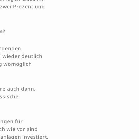
s zwei Prozent und
en?
findenden
l wieder deutlich
ng womöglich
ere auch dann,
ssische
ungen für
ch wie vor sind
anlagen investiert.