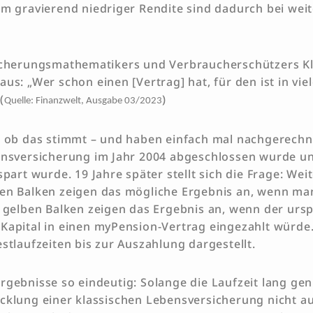
em gravierend niedriger Rendite sind dadurch bei wei
icherungsmathematikers und Verbraucherschützers Klei
us: „Wer schon einen [Vertrag] hat, für den ist in viel
(
)
Quelle: Finanzwelt, Ausgabe 03/2023
, ob das stimmt – und haben einfach mal nachgerech
ensversicherung im Jahr 2004 abgeschlossen wurde u
spart wurde. 19 Jahre später stellt sich die Frage: We
en Balken zeigen das mögliche Ergebnis an, wenn ma
e gelben Balken zeigen das Ergebnis an, wenn der urs
Kapital in einen myPension-Vertrag eingezahlt würde.
stlaufzeiten bis zur Auszahlung dargestellt.
gebnisse so eindeutig: Solange die Laufzeit lang genu
cklung einer klassischen Lebensversicherung nicht a