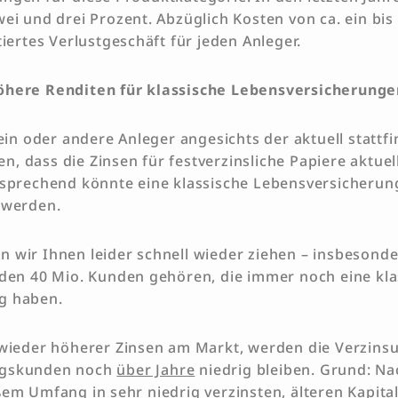
wei und drei Prozent. Abzüglich Kosten von ca. ein bi
tiertes Verlustgeschäft für jeden Anleger.
öhere Renditen für klassische Lebensversicherung
 ein oder andere Anleger angesichts der aktuell statt
, dass die Zinsen für festverzinsliche Papiere aktuel
tsprechend könnte eine klassische Lebensversicheru
t werden.
 wir Ihnen leider schnell wieder ziehen – insbesond
 den 40 Mio. Kunden gehören, die immer noch eine kla
g haben.
 wieder höherer Zinsen am Markt, werden die Verzins
ngskunden noch
über Jahre
niedrig bleiben. Grund: Na
em Umfang in sehr niedrig verzinsten, älteren Kapital