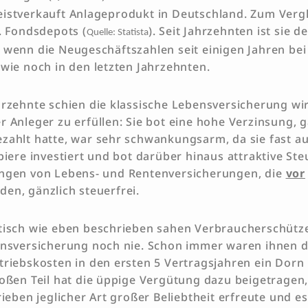
istverkauft Anlageprodukt in Deutschland. Zum Vergl
. Fondsdepots (
). Seit Jahrzehnten ist sie 
Quelle: Statista
 wenn die Neugeschäftszahlen seit einigen Jahren be
 wie noch in den letzten Jahrzehnten.
hrzehnte schien die klassische Lebensversicherung wi
 Anleger zu erfüllen: Sie bot eine hohe Verzinsung, g
zahlt hatte, war sehr schwankungsarm, da sie fast aus
piere investiert und bot darüber hinaus attraktive Ste
ungen von Lebens- und Rentenversicherungen, die
vor
en, gänzlich steuerfrei.
itisch wie eben beschrieben sahen Verbraucherschüt
ensversicherung noch nie. Schon immer waren ihnen 
triebskosten in den ersten 5 Vertragsjahren ein Dorn
roßen Teil hat die üppige Vergütung dazu beigetragen
rieben jeglicher Art großer Beliebtheit erfreute und e