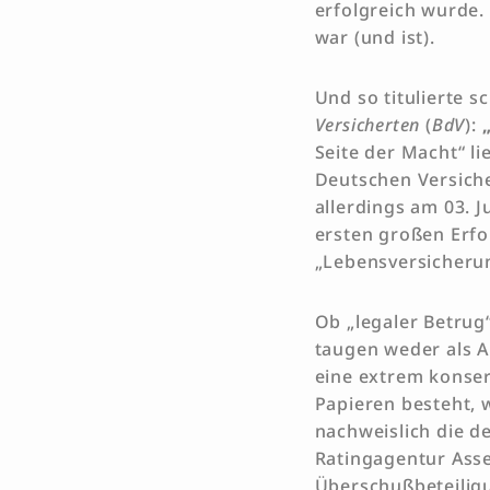
erfolgreich wurde.
war (und ist).
Und so titulierte 
Versicherten
(
BdV
):
Seite der Macht“ l
Deutschen Versiche
allerdings am 03. 
ersten großen Erfo
„Lebensversicherun
Ob „legaler Betrug
taugen weder als A
eine extrem konser
Papieren besteht, 
nachweislich die de
Ratingagentur Asse
Überschußbeteiligu