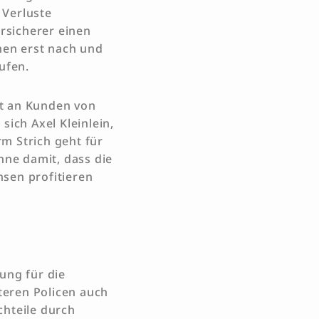
 Verluste
rsicherer einen
nen erst nach und
aufen.
it an Kunden von
sich Axel Kleinlein,
rm Strich geht für
hne damit, dass die
nsen profitieren
ung für die
lteren Policen auch
chteile durch