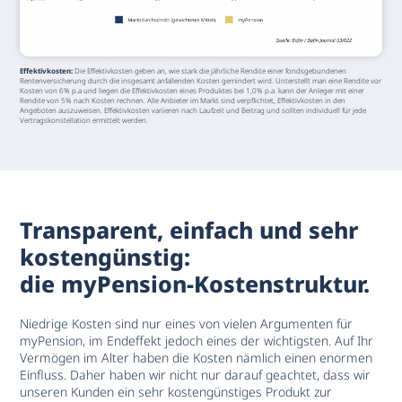
Effektivkosten:
Die Effektivkosten geben an, wie stark die jährliche Rendite einer fondsgebundenen
Rentenversicherung durch die insgesamt anfallenden Kosten gemindert wird. Unterstellt man eine Rendite vor
Kosten von 6% p.a und liegen die Effektivkosten eines Produktes bei 1,0% p.a. kann der Anleger mit einer
Rendite von 5% nach Kosten rechnen. Alle Anbieter im Markt sind verpflichtet, Effektivkosten in den
Angeboten auszuweisen. Effektivkosten variieren nach Laufzeit und Beitrag und sollten individuell für jede
Vertragskonstellation ermittelt werden.
Transparent, einfach und sehr
kostengünstig:
die myPension-Kostenstruktur.
Niedrige Kosten sind nur eines von vielen Argumenten für
myPension, im Endeffekt jedoch eines der wichtigsten. Auf Ihr
Vermögen im Alter haben die Kosten nämlich einen enormen
Einfluss. Daher haben wir nicht nur darauf geachtet, dass wir
unseren Kunden ein sehr kostengünstiges Produkt zur