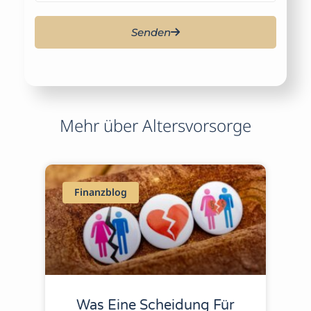
Senden
A
lt
e
r
Mehr über Altersvorsorge
n
a
ti
v
e
Finanzblog
:
Was Eine Scheidung Für