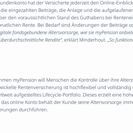
undenkonto hat der Versicherte jederzeit den Online-Einblick
gt die eingezahlten Beiträge, die Anlage und die aufgelaufene
er den voraussichtlichen Stand des Guthabens bei Rentenein
natlichen Rente. Bei Bedarf sind Änderungen der Beiträge 
igitale fondsgebundene Altersvorsorge, wie sie myPension anbiete
 überdurchschnittliche Rendite“
, erklärt Minderhout.
„So funktioni
hmen myPension will Menschen die Kontrolle über ihre Alter
ckelte Rentenversicherung ist hochflexibel und vollständig d
tweit aufgestelltes Lifecycle-Portfolio. Dieses erzielt eine hoh
 das online Konto behält der Kunde seine Altersvorsorge imme
derungen durchführen.