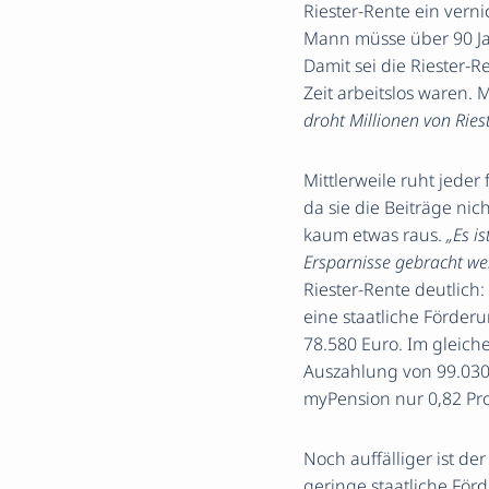
Riester-Rente ein verni
Mann müsse über 90 Ja
Damit sei die Riester-R
Zeit arbeitslos waren.
droht Millionen von Ries
Mittlerweile ruht jeder
da sie die Beiträge ni
kaum etwas raus.
„Es i
Ersparnisse gebracht we
Riester-Rente deutlich:
eine staatliche Förder
78.580 Euro. Im gleich
Auszahlung von 99.030 
myPension nur 0,82 Pro
Noch auffälliger ist de
geringe staatliche För