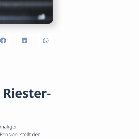
 Riester-
emaliger
nsion, stellt der