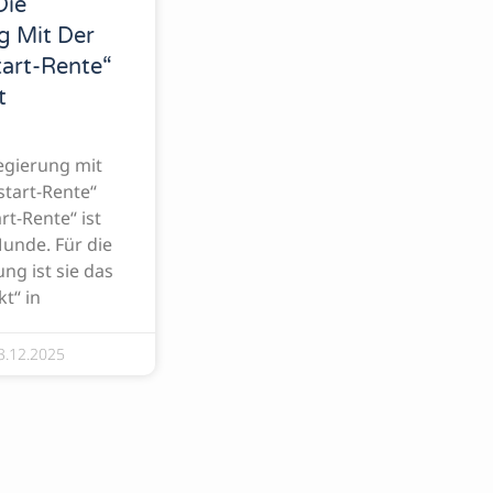
Die
g Mit Der
tart-Rente“
t
egierung mit
start-Rente“
rt-Rente“ ist
Munde. Für die
ng ist sie das
t“ in
3.12.2025