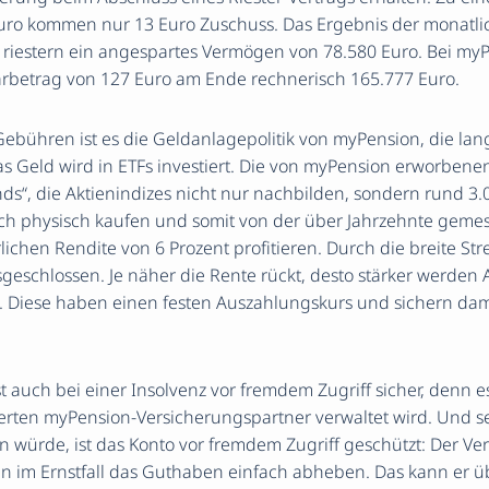
uro kommen nur 13 Euro Zuschuss. Das Ergebnis der monatli
n riestern ein angespartes Vermögen von 78.580 Euro. Bei myP
arbetrag von 127 Euro am Ende rechnerisch 165.777 Euro.
bühren ist es die Geldanlagepolitik von myPension, die langf
s Geld wird in ETFs investiert. Die von myPension erworbene
ds“, die Aktienindizes nicht nur nachbilden, sondern rund 3.
ch physisch kaufen und somit von der über Jahrzehnte geme
lichen Rendite von 6 Prozent profitieren. Durch die breite Str
sgeschlossen. Je näher die Rente rückt, desto stärker werden
 Diese haben einen festen Auszahlungskurs und sichern dami
t auch bei einer Insolvenz vor fremdem Zugriff sicher, denn es 
ierten myPension-Versicherungspartner verwaltet wird. Und se
 würde, ist das Konto vor fremdem Zugriff geschützt: Der Vers
nn im Ernstfall das Guthaben einfach abheben. Das kann er ü