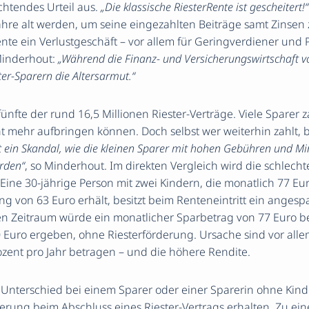
chtendes Urteil aus.
„Die klassische RiesterRente ist gescheitert!“
hre alt werden, um seine eingezahlten Beiträge samt Zinse
ente ein Verlustgeschäft – vor allem für Geringverdiener und 
 Minderhout:
„Während die Finanz- und Versicherungswirtschaft von
ter-Sparern die Altersarmut.“
 fünfte der rund 16,5 Millionen Riester-Verträge. Viele Sparer 
cht mehr aufbringen können. Doch selbst wer weiterhin zahlt
st ein Skandal, wie die kleinen Sparer mit hohen Gebühren und M
rden“
, so Minderhout. Im direkten Vergleich wird die schlech
 Eine 30-jährige Person mit zwei Kindern, die monatlich 77 Eur
ung von 63 Euro erhält, besitzt beim Renteneintritt ein anges
en Zeitraum würde ein monatlicher Sparbetrag von 77 Euro b
Euro ergeben, ohne Riesterförderung. Ursache sind vor allem
zent pro Jahr betragen – und die höhere Rendite.
r Unterschied bei einem Sparer oder einer Sparerin ohne Kinde
derung beim Abschluss eines Riester-Vertrags erhalten. Zu e