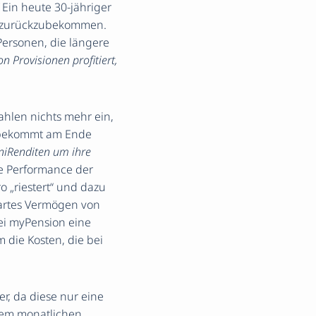
Ein heute 30-jähriger
n zurückzubekommen.
Personen, die längere
 Provisionen profitiert,
zahlen nichts mehr ein,
, bekommt am Ende
iniRenditen um ihre
te Performance der
o „riestert“ und dazu
partes Vermögen von
ei myPension eine
 die Kosten, die bei
r, da diese nur eine
inem monatlichen