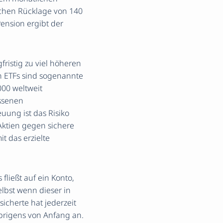
chen Rücklage von 140
ension ergibt der
ristig zu viel höheren
n ETFs sind sogenannte
000 weltweit
ssenen
euung ist das Risiko
 Aktien gegen sichere
t das erzielte
fließt auf ein Konto,
lbst wenn dieser in
icherte hat jederzeit
brigens von Anfang an.