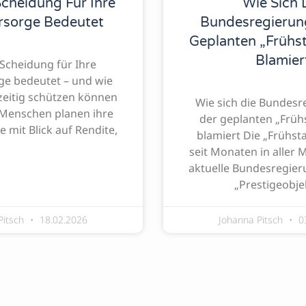
cheidung Für Ihre
Wie Sich 
rsorge Bedeutet
Bundesregierun
Geplanten „Frühs
Blamier
Scheidung für Ihre
ge bedeutet – und wie
tzeitig schützen können
Wie sich die Bundesr
 Menschen planen ihre
der geplanten „Früh
e mit Blick auf Rendite,
blamiert Die „Frühsta
seit Monaten in aller 
aktuelle Bundesregieru
„Prestigeobjek
Pitsch
18.02.2026
Johanna Pitsch
0