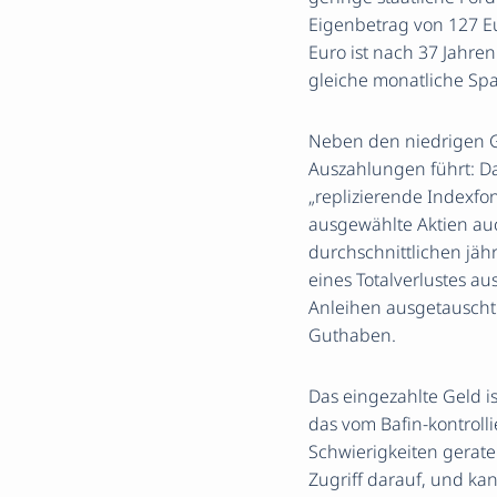
Eigenbetrag von 127 E
Euro ist nach 37 Jahre
gleiche monatliche Sp
Neben den niedrigen Ge
Auszahlungen führt: Da
„replizierende Indexfon
ausgewählte Aktien au
durchschnittlichen jähr
eines Totalverlustes au
Anleihen ausgetauscht.
Guthaben.
Das eingezahlte Geld is
das vom Bafin-kontroll
Schwierigkeiten geraten
Zugriff darauf, und ka