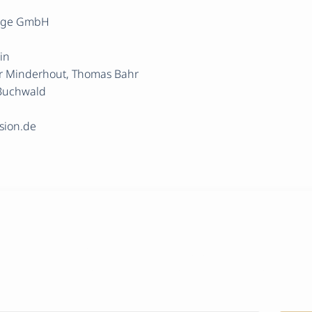
orge GmbH
in
er Minderhout, Thomas Bahr
 Buchwald
sion.de
halten Sie Wertvolle Tipps Rund Um 
Vorsorge In Unserem Newsletter