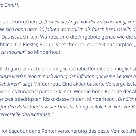
rge GmbH
.
t es aufzubrechen.
„Oft ist es die Angst vor der Entscheidung, vo
ie sich dann nach 30 Jahren womöglich als falsch herausstellt, 
. Das ist auch kein Wunder, sind die Angebote genau wie die 
tlich. Ob Riester, Rürup, Versicherung oder Aktiensparplan:
s zu machen“
, so Minderhout.
ntlich ganz einfach: eine möglichst hohe Rendite bei möglichs
kte werfen jedoch nach Abzug der Inflation gar keine Rendite ab
 Gebühren“
, sagt Minderhout. Eine aktienbasierte Vorsorge ist l
wenn es zunächst paradox klingt: Wer die hohe Rendite der A
er zweitniedrigsten Risikoklasse finden. Minderhout:
„Die Sich
l für den Ruhestand aus der Umschichtung in Anleihen kurz vor Ren
uervorteile dazukommen.“
ne fondsgebundene Rentenversicherung das beste Vehikel:
„We