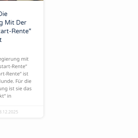
Die
g Mit Der
tart-Rente“
t
egierung mit
start-Rente“
rt-Rente“ ist
Munde. Für die
ng ist sie das
t“ in
3.12.2025