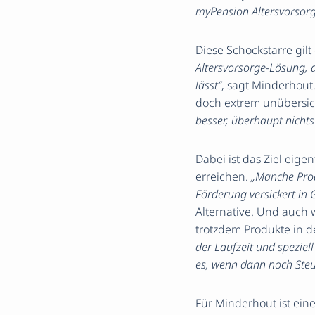
myPension Altersvorso
Diese Schockstarre gil
Altersvorsorge-Lösung, d
lässt“
, sagt Minderhout
doch extrem unübersich
besser, überhaupt nicht
Dabei ist das Ziel eige
erreichen.
„Manche Produ
Förderung versickert in
Alternative. Und auch 
trotzdem Produkte in d
der Laufzeit und speziel
es, wenn dann noch Ste
Für Minderhout ist ei