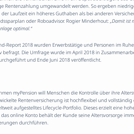
nge Rentenzahlung umgewandelt werden. So ergeben niedrig
 der Laufzeit ein höheres Guthaben als bei anderen Versich
ndssparplan oder Roboadvisor. Rogier Minderhout:
„Damit ist 
nlage optimal.“
nd-Report 2018 wurden Erwerbstätige und Personen im Ruhes
iv befragt. Die Umfrage wurde im April 2018 in Zusammenarbei
chgeführt und Ende Juni 2018 veröffentlicht.
hmen myPension will Menschen die Kontrolle über ihre Alter
ckelte Rentenversicherung ist hochflexibel und vollständig d
tweit aufgestelltes Lifecycle-Portfolio. Dieses erzielt eine hoh
 das online Konto behält der Kunde seine Altersvorsorge imme
derungen durchführen.