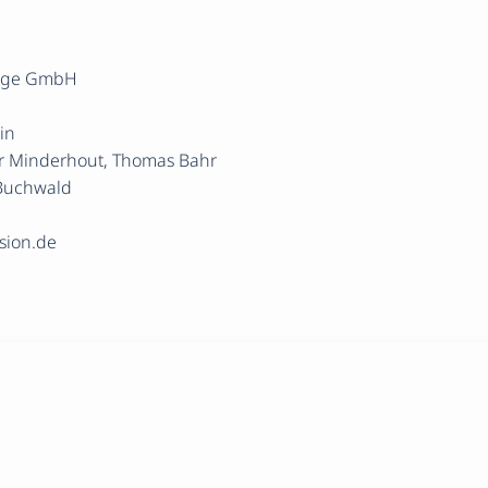
orge GmbH
in
er Minderhout, Thomas Bahr
 Buchwald
sion.de
halten Sie Wertvolle Tipps Rund Um 
Vorsorge In Unserem Newsletter