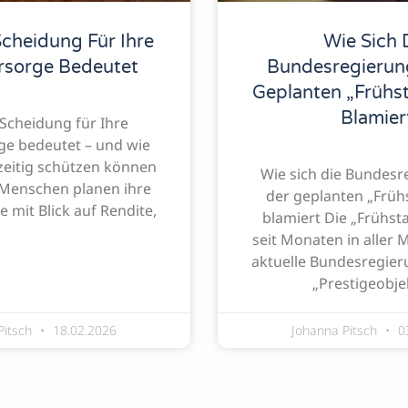
cheidung Für Ihre
Wie Sich 
rsorge Bedeutet
Bundesregierun
Geplanten „Frühs
Blamier
Scheidung für Ihre
ge bedeutet – und wie
tzeitig schützen können
Wie sich die Bundesr
 Menschen planen ihre
der geplanten „Früh
e mit Blick auf Rendite,
blamiert Die „Frühsta
seit Monaten in aller 
aktuelle Bundesregieru
„Prestigeobjek
Pitsch
18.02.2026
Johanna Pitsch
0