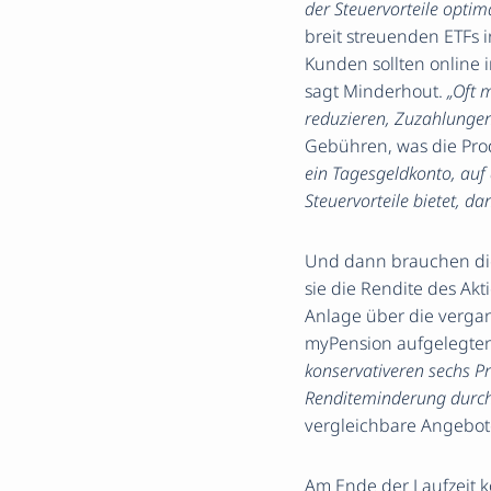
der Steuervorteile optima
breit streuenden ETFs 
Kunden sollten online 
sagt Minderhout.
„Oft 
reduzieren, Zuzahlungen
Gebühren, was die Pro
ein Tagesgeldkonto, auf
Steuervorteile bietet, d
Und dann brauchen die
sie die Rendite des Ak
Anlage über die vergan
myPension aufgelegten 
konservativeren sechs P
Renditeminderung durch 
vergleichbare Angebot
Am Ende der Laufzeit 