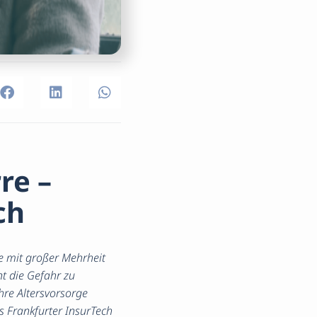
re –
ch
e mit großer Mehrheit
t die Gefahr zu
hre Altersvorsorge
s Frankfurter InsurTech