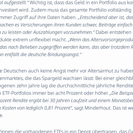
l aufgestellt.“
Wichtig ist, dass das Geld in ein Portfolio aus 
investiert wird. Zudem muss das gesamte Portfolio vollständig
immer Zugriff auf ihre Daten haben.
„Entscheidend aber ist, dass
machen es Versicherungen ihren Kunden schwer, Beiträge einfach
 zu leisten oder Auszahlungen vorzunehmen.“
Dabei entstehen
dukte extrem unflexibel macht.
„Wenn das Altersvorsorgeprodukt
 das nach Belieben zugegriffen werden kann, das aber trotzdem R
ann entfällt die deutsche Bindungsangst.“
 Deutschen auch keine Angst mehr vor Altersarmut zu habe
tienmarktes, die das Spargeld wachsen lässt: Bei einer gleic
genen zehn Jahre lag die durchschnittliche jährliche Rendit
ETF-Portfolios immer bei acht Prozent oder höher.
„Die Beispi
rozent Rendite ergibt bei 30 Jahren Laufzeit und einem Monatsbe
Kosten von lediglich 0,81 Prozent“
, sagt Minderhout. Das ist we
e.
können die vorhandenen ETFs in ein Depot übertragen, das 